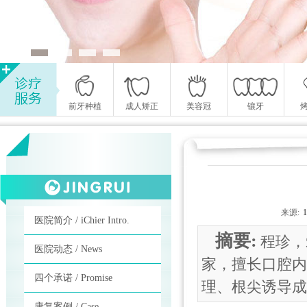
前牙种植
成人矫正
美容冠
镶牙
来源:
医院简介 / iChier Intro.
摘要:
程珍，
医院动态 / News
家，擅长口腔内
四个承诺 / Promise
理、根尖诱导成
康复案例 / Case