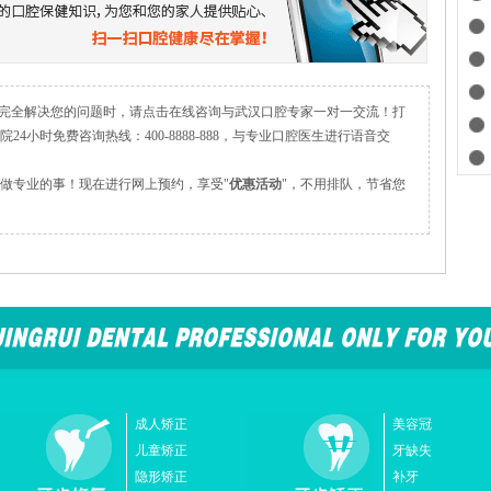
完全解决您的问题时，请点击在线咨询与武汉口腔专家一对一交流！打
24小时免费咨询热线：400-8888-888，与专业口腔医生进行语音交
做专业的事！现在进行网上预约，享受"
优惠活动
"，不用排队，节省您
成人矫正
美容冠
儿童矫正
牙缺失
隐形矫正
补牙