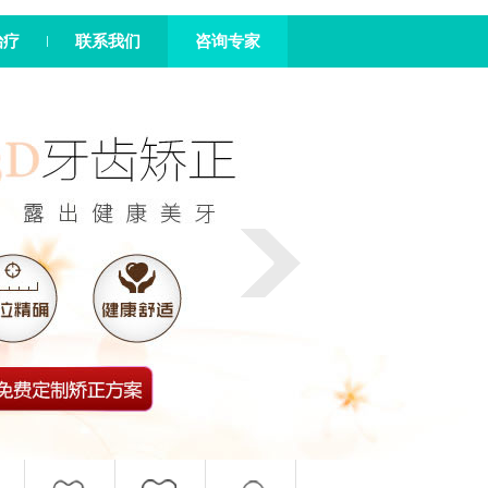
治疗
联系我们
咨询专家