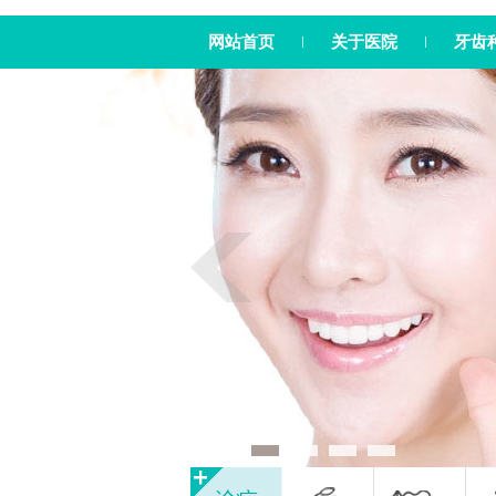
网站首页
关于医院
牙齿