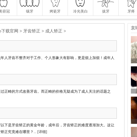
美容冠
镶牙
烤瓷牙
冷光美白
拔牙
牙疼
京
pp下载官网
>
牙齿矫正
>
成人矫正
>
成年人牙齿不整齐对于工作、个人形象大有影响，更是烦上加烦！成年人
通过正畸的方式改善牙齿。而正畸的价格无疑成为了成人关注的话题之
岁以下是牙齿矫正的黄金年龄，成年后，牙齿矫正的难度逐渐加大。这让
正究竟难在哪里？...
[详细]