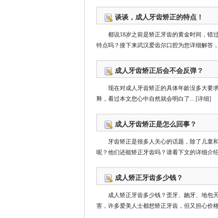
谈谈，成人牙齿矫正的特点！
都说18岁之前是矫正牙齿的黄金时间，错
特点吗？接下来武汉爱齿尔口腔为您详细解答，希
成人牙齿矫正后会不会反弹？
现在对成人牙齿矫正的具体年龄没多大要
释，看过本文您心中自然就会明白了...
[详细]
成人牙齿矫正是怎么回事？
牙齿矫正是很多人关心的话题，除了儿童
呢？他们还能矫正牙齿吗？请看下文的详细介绍.
成人矫正牙齿多少钱？
成人矫正牙齿多少钱？歪牙、龅牙、地包
害，许多爱美人士都想矫正牙齿，但又担心价格过