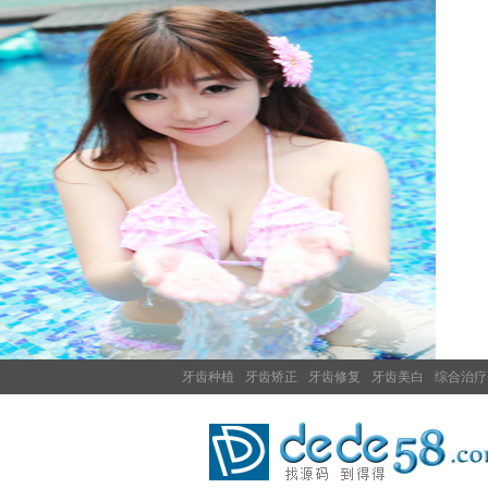
牙齿种植
牙齿矫正
牙齿修复
牙齿美白
综合治疗