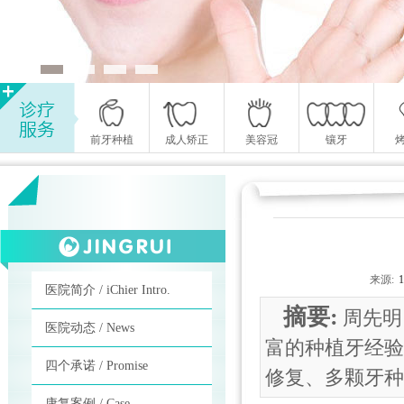
前牙种植
成人矫正
美容冠
镶牙
来源:
医院简介 / iChier Intro.
摘要:
周先明
医院动态 / News
富的种植牙经验
四个承诺 / Promise
修复、多颗牙种
康复案例 / Case