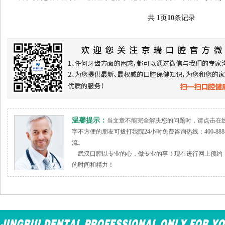
共
1
页
10
条记录
温馨提示：
当文章不能完全解决您的问题时，请点击在
字不方便的朋友可拔打我院24小时免费咨询热线：400-888
流。
武汉口腔以专业的心，做专业的事！现在进行网上预约，
的时间和精力！