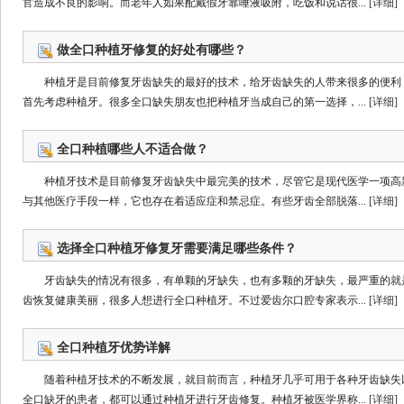
官造成不良的影响。而老年人如果配戴假牙靠唾液吸附，吃饭和说话很...
[详细]
做全口种植牙修复的好处有哪些？
种植牙是目前修复牙齿缺失的最好的技术，给牙齿缺失的人带来很多的便利
首先考虑种植牙。很多全口缺失朋友也把种植牙当成自己的第一选择，...
[详细]
全口种植哪些人不适合做？
种植牙技术是目前修复牙齿缺失中最完美的技术，尽管它是现代医学一项高
与其他医疗手段一样，它也存在着适应症和禁忌症。有些牙齿全部脱落...
[详细]
选择全口种植牙修复牙需要满足哪些条件？
牙齿缺失的情况有很多，有单颗的牙缺失，也有多颗的牙缺失，最严重的就
齿恢复健康美丽，很多人想进行全口种植牙。不过爱齿尔口腔专家表示...
[详细]
全口种植牙优势详解
随着种植牙技术的不断发展，就目前而言，种植牙几乎可用于各种牙齿缺失
全口缺牙的患者，都可以通过种植牙进行牙齿修复。种植牙被医学界称...
[详细]