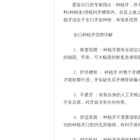
爱齿尔口腔专家指出：种植牙，并不
料(种植体)埋植到牙槽骨内，在其上做
植牙适合于全口牙齿种植，有很多优势
全口种植牙优势详解
1、恢复咀嚼 ：种植牙拥有全固定式
的稳固、牢靠，可大幅度的恢复患者咀嚼
2、护牙槽骨 ： 种植牙 对整个牙
才能枝繁叶茂，牙齿缺失后牙槽骨就像
3、不磨牙 ：依靠自身的人工牙根进
不良后果。对牙齿没有任何伤害。
4、舒适美观 ：种植牙不需要借助基
功的种植牙口腔内无异物感，有利于保
5、稳定性好 ：种植牙选用的材料是