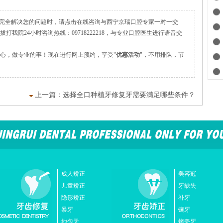
完全解决您的问题时，请点击在线咨询与西宁京瑞口腔专家一对一交
打我院24小时咨询热线：09718222218，与专业口腔医生进行语音交
心，做专业的事！现在进行网上预约，享受"
优惠活动
"，不用排队，节
上一篇：
选择全口种植牙修复牙需要满足哪些条件？
成人矫正
美容冠
儿童矫正
牙缺失
隐形矫正
补牙
暴牙
镶牙
地包天
烤瓷牙