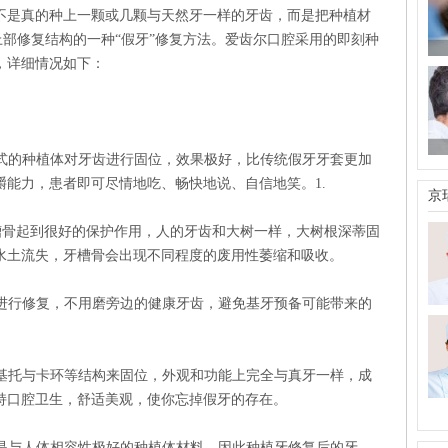
是真的种上一颗或几颗与天然牙一样的牙齿，而是把种植材
上部修复结构的一种“假牙”修复方法。爱齿尔口腔采用的即刻种
，详细情况如下：
的种植体对牙齿进行固位，效果极好，比传统假牙牙套更加
能力，患者即可尽情地吃、畅快地说、自信地笑。1.
京
槽骨起到很好的保护作用，人的牙齿和大树一样，大树根深蒂固
水土流失，牙槽骨会出现不同程度的废用性萎缩和吸收。
行修复，不用磨旁边的健康牙齿，避免基牙预备可能带来的
托与卡环等结构来固位，外观和功能上完全与真牙一样，成
持口腔卫生，舒适美观，使你忘掉假牙的存在。
与人体相容性极好的种植体材料，因此种植牙修复后的牙