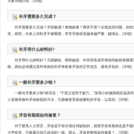
大家详细介绍...
[详细]
补牙需要多久完成？
补牙需要多久完成？牙齿敏感？食物嵌塞？痛苦不堪？出现这些问题，你的牙
高，然而，许多人对蛀牙不够重视，常常导致病变越来越严重，龋洞从...
[详细]
补牙用什么材料好?
补牙用什么材料好？凡因龋齿、楔状缺损、外伤等造成牙体组织缺损者都需
能，因此必须通过及时有效的补牙来恢复牙齿的正常状态，避免牙齿的...
[详细]
一般补牙要多少钱？
一般补牙要多少钱?俗话说：“千里之堤毁于蚁穴。”发现小的漏洞就应该及
人造物质修补牙体缺损的方法，它能修复受损或被蛀的牙齿，让其回...
[详细]
牙齿有裂痕如何修复？
对于爱美人士而言，牙齿是不容出现任何缺陷的，就算牙齿有裂痕也是不能
大声欢笑，不敢展示自己自信的一面。那么，牙齿有裂痕如何修复？...
[详细]