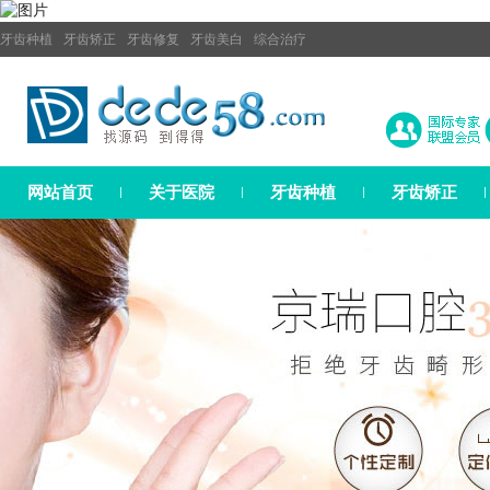
牙齿种植
牙齿矫正
牙齿修复
牙齿美白
综合治疗
网站首页
关于医院
牙齿种植
牙齿矫正