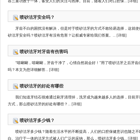
容三重功效于一体，备受人们的关注与热捧。目前，随着人们对口腔保...
[详细]
喷砂洁牙安全吗？
牙齿不白的困扰没有解决，但是对于喷砂洁牙的方式不敢轻易选择，这就使
砂洁牙安全吗？喷砂洁牙有没有危害？让权威专家给我们答案。...
[详细]
喷砂洁牙对牙齿有伤害吗
“嘻唰唰，嘻唰唰，牙齿干净了，心情自然就会好！”用了喷砂洁牙之后牙齿
吗？本文为您详细解答...
[详细]
喷砂洁牙的好处有哪些
我们知道牙结石很难通过刷牙清理掉，洗牙成为越来越多人的选择，目前开
方式，那么喷砂洁牙的好处有哪些？...
[详细]
喷砂洁牙多少钱？
喷砂洁牙多少钱？随着生活水平的不断提高，人们的口腔保健意识也随之不
白、治疗于一体的洁牙方式被人们广泛的采纳，那么，喷砂洁牙多少钱...
[详细]