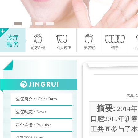
前牙种植
成人矫正
美容冠
镶牙
来源:
医院简介 / iChier Intro.
摘要:
201
医院动态 / News
口腔2015年
四个承诺 / Promise
工共同参与了本
康复案例 / Case