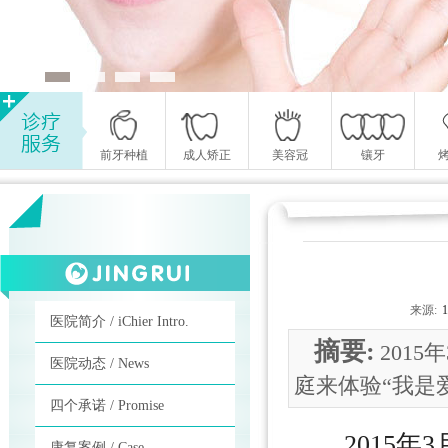
前牙种植
成人矫正
美容冠
镶牙
来源:
医院简介 / iChier Intro.
摘要:
201
医院动态 / News
庭来体验“我是
四个承诺 / Promise
2015年3
康复案例 / Case