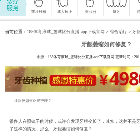
前牙种植
成人矫正
美容冠
镶牙
当前位置：
188体育滚球_篮球比分直播-app下载官网
>
综合治疗
>
牙
牙龈萎缩如何修复？
来源：188体育滚球_篮球比分直播-app下载官网 更新时间：2015-04
牙龈炎如何正确护理？
很多人在照镜子的时候，或许会发现牙根变长了，其实，这并不是
了这样的情况，那么，牙龈萎缩如何修复？