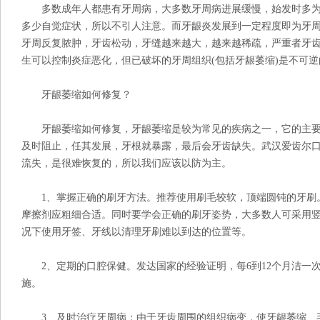
多数成年人都患有牙周病，大多数牙周病进展缓慢，始发时多为
多少自觉症状，所以不引人注意。而牙龈炎发展到一定程度即为牙
牙周反复脓肿，牙齿松动，牙缝越来越大，越来越稀疏，严重者牙
生可以控制炎症恶化，但已破坏的牙周组织(包括牙龈萎缩)是不可
牙龈萎缩如何修复？
牙龈萎缩如何修复，牙龈萎缩是较为常见的疾病之一，它的主要
及时阻止，任其发展，牙根就暴露，最后会牙齿缺失。武汉爱齿尔
流失，是很难恢复的，所以我们应该以防为主。
1、掌握正确的刷牙方法。推荐使用刷毛较软，顶端圆钝的牙刷
摩擦剂应粗细合适。同时要学会正确的刷牙姿势，大多数人可采用
况下使用牙签、牙线以清理牙刷难以到达的位置等。
2、定期的口腔保健。发达国家的经验证明，每6到12个月洁一
施。
3、及时治疗牙周病：由于牙齿周围的组织病变，使牙龈萎缩、