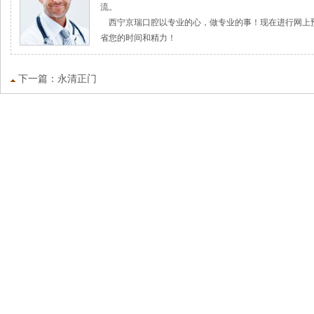
流。
西宁京瑞口腔以专业的心，做专业的事！现在进行网上预
省您的时间和精力！
下一篇：
永清正门