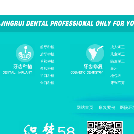
前牙种植
成人矫正
后牙种植
儿童矫正
单颗种植
隐形矫正
多颗种植
暴牙
半口种植
地包天
全口种植
牙列不齐
网站首页
康复案例
医院环