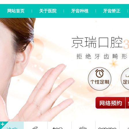
网站首页
关于医院
牙齿种植
牙齿矫正