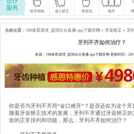
前牙种植
成人矫正
美容冠
镶牙
当前位置：
188体育滚球_篮球比分直播-app下载官网
>
牙齿矫正
>
牙
牙列不齐如何治疗？
来源：188体育滚球_篮球比分直播-app下载官网 更新时间：2015-04
你是否为牙列不齐而“金口难开”？是否还在为这个
随着牙齿矫正技术的发展，牙列不齐通过牙齿矫正的
齿的正常排列和功能，那么，牙列不齐如何治疗？