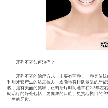
牙列不齐如何治疗？
牙列不齐的治疗方式，主要有两种，一种是传统
利用牙套产生的适度拉力，逐渐地将排队紊乱的牙齿
貌，拥有美丽的笑容，正畸治疗时间通常在2-3年左
畸治疗的好处包括：更健康的口腔、更赏心悦目的容
一生的牙齿。