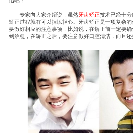
绍吧！
专家向大家介绍说，虽然
牙齿矫正
技术已经十分
矫正过程就有可以掉以轻心。牙齿矫正是一项复杂的
要做好相应的注意事项，比如说，在矫正前一定要确
到治愈，在矫正之后，要注意做好口腔清洁，而且还