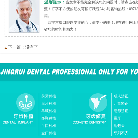
温馨提示：
当文章不能完全解决您的问题时，请点击在
流！打字不方便的朋友可拔打我院24小时咨询热线：09718
流。
西宁京瑞口腔以专业的心，做专业的事！现在进行网上预
省您的时间和精力！
下一篇：没有了
前牙种植
成人矫正
后牙种植
儿童矫正
单颗种植
隐形矫正
多颗种植
暴牙
半口种植
地包天
全口种植
牙列不齐