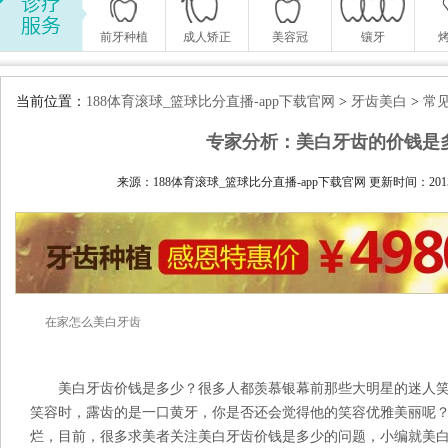
前牙种植
成人矫正
美容冠
镶牙
当前位置：
188体育滚球_篮球比分直播-app下载官网
>
牙齿美白
>
常
专家分析：美白牙齿的价钱是
来源：188体育滚球_篮球比分直播-app下载官网 更新时间：2015-04
在家怎么美白牙齿
美白牙齿价钱是多少？很多人都羡慕银幕前那些大明星的迷人笑
笑容时，露齿的是一口黄牙，你是否还会觉得他的笑容优雅美丽呢
烂，目前，很多求美者关注美白牙齿价钱是多少的问题，小编就美