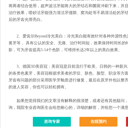
将两者结合使用，超声波洁牙能将大的牙结石和菌斑冲刷下来，并
治疗效果，喷砂洁牙能强力清洁牙缝隙、窝沟处等不易清洁处的牙
后的牙齿光滑亮白。
2、爱齿尔Beyond冷光美白：冷光美白能有效针对各种外源性
黄牙等， 具有公认的安全、无痛、治疗时间短，效果保持时间长的特
影，可为牙齿提高5-14个色阶，可维持长达2年以上的美白效果。
3、德国3D美容冠：美容冠是目前流行于欧美、日韩的一种新兴
的各类色素牙，美容冠根据求美者的牙症、肤色、脸型、职业等方
牙齿有问题的部分采用医学牙釉质进行修复，最后在原牙外包以整齐
的迷人笑容，你也可以轻松拥有。
如果您觉得我们的文章没有解释的很清楚，或者还有其他疑问，
询，我院专业咨询医生会给您耐心的，详细的解答，并给您一个满
咨询专家
在线预约