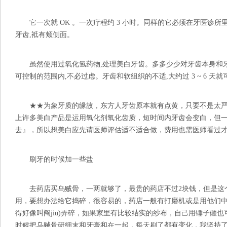
它一次就 OK 。一次疗程约 3 小时。同样的它必须在牙医诊所里做
牙齿,袛有颊侧面。
虽然使用过氧化氢药物,处理美白牙齿。多多少少对牙齿本身和牙
可控制的范围内,不必过虑。牙齿和软组织的不适,大约过 3 ~ 6 天
★★为象牙质的缘故，东方人牙齿原本就有点黄，只要不是太严
上许多美白产品是运用氧化剂氧化齿质，短时间内牙齿会变白，但
去』，所以想美白应先请医师评估适不适合做，费用也需医师看过
刷牙的时候加一些盐
去药店买乌贼骨，一两就够了，最贵的药店不过2块钱，但是这
用，要想办法给它捣碎，很容易的，药店一般有打磨机或是用他们
得好像叫阄jiu)弄碎，如果家里有比较结实的纱布，自己用锤子砸
时候把乌贼骨研细末和牙膏和在一起，每天刷了都有变化，我坚持了