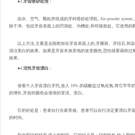
●3.
牙齿喷砂处理
：
由水、空气、颗粒所组成的牙科喷砂处理机, Air-powder syste
除干净。包括牙齿表面上的凹洞处、沟槽处,和邻接面处。它使用的颗粒是 Sod
以上方法,主要是去除附加在牙齿表面上的,牙菌斑、牙结石,和染
清洁美白的效果。如果是牙齿本身质地的改变颜色,恐怕就要藉助过
效果。
●4.
活性牙齿漂白
：
借着个人牙齿漂白牙托,放入 10% 的碳酸盐过氧化氢,将它牢牢
的增长,牙齿的颜色会渐渐的变淡、变白。
它的好处是：患者自行在家里做。患者可以自行决定要漂白牙齿
的时间。