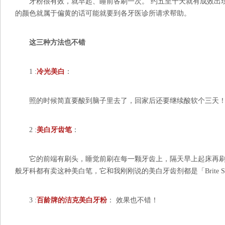
牙粉很有效，就早起、睡前各刷一次。 约五至十天就有成效出现
的颜色就属于偏黄的话可能就要到各牙医诊所请求帮助。
这三种方法也不错
1 :
冷光美白
：
照的时候简直要酸到脑子里去了，回家后还要继续酸软个三天！
2 :
美白牙齿笔
：
它的前端有刷头，睡觉前刷在每一颗牙齿上，隔天早上起床再刷
般牙科都有卖这种美白笔，它和我刚刚说的美白牙齿剂都是「Brite S
3 :
百龄牌的洁克美白牙粉
： 效果也不错！