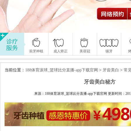
前牙种植
成人矫正
美容冠
镶牙
当前位置：
188体育滚球_篮球比分直播-app下载官网
>
牙齿美白
>
常
牙齿美白秘方
来源：188体育滚球_篮球比分直播-app下载官网 更新时间：2015-04