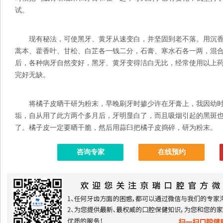
试。
现有秘法，可使黑牙、黄牙从速变白，并坚固到老不落。用沉香
蒿本、藿香叶、甘松、白芷各一钱二分，石膏、寒水石各一两，混
后，各种病牙自然变好，黑牙、黄牙变得洁白无比，经常使用以上
完好无缺。
将橘子皮晒干研为粉末，早晚刷牙时掺少许在牙膏上，我因幼时
垢，自从用了此方两个多月后，牙明显白了，而且吸烟引起的黑斑
了。橘子皮一定要晒干脆，然后用蒜臼把橘子皮捣碎，研为粉末。
咨询专家
在线预约