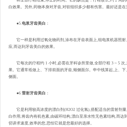
和全部疗程结束,停止的时间。它的缺点是：疗程较长,约 2 周的
白效果。另外,药物本身对牙齿,对软组织多少都有伤害。最好还是在
●5.
电浆牙齿美白
：
它一样是利用过氧化物药剂,涂布在牙齿表面上,组电浆机器照射
应,而达到牙齿美白的效果。
它每次的疗程约 1 小时,必需在牙科诊所里做,全部疗程 3 ~ 5 
果。它通常袛做上、下排前面的牙齿,颊侧面尔。申中线算起,上、下、左、
侧面。
●6.
雷射牙齿美白
：
它是利用较高浓度的漂白剂(H2O2 过化氢),搭配适当的雷射剂量
白作用,将齿内有机色素,由碳环结构,漂白至亲水性无色素结构,而达到安
切讲求速度,效率的您,恐怕它就是您最好的选择。