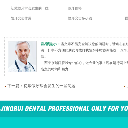
·
初戴假牙常会发生的一些
·
假牙价格
·
·
隐形义齿作用
·
隐形义齿多少钱
·
温馨提示：
当文章不能完全解决您的问题时，请点击在
流！打字不方便的朋友可拔打我院24小时咨询热线：09718
流。
西宁京瑞口腔以专业的心，做专业的事！现在进行网上预
省您的时间和精力！
下一篇：
初戴假牙常会发生的一些问题