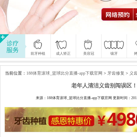
前牙种植
成人矫正
美容冠
镶牙
当前位置：
188体育滚球_篮球比分直播-app下载官网
>
牙齿修复
>
义
老年人清洁义齿别闯误区
来源：188体育滚球_篮球比分直播-app下载官网 更新时间：2015-04