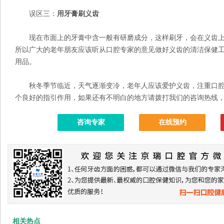
误区三：
用牙膏刷义齿
现在市面上的牙膏中含一般有研磨成分，这样刷牙，会在义齿上
所以广大的老年朋友应该听从口腔专家的意见做好义齿的清洁保健
用品。
秋冬季节临近，天气逐渐变冷，老年人应该爱护义齿，注重口腔
个良好的指引作用，如果还有不明白的地方请拨打我们的咨询热线
咨询专家
在线预约
相关热点