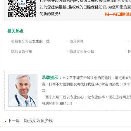
相关热点
·
初戴假牙常会发生的一些
·
假牙价格
·
·
隐形义齿作用
·
隐形义齿多少钱
·
温馨提示：
当文章不能完全解决您的问题时，请点击在
流！打字不方便的朋友可拔打我院24小时咨询热线：09718
流。
西宁京瑞口腔以专业的心，做专业的事！现在进行网上预
省您的时间和精力！
下一篇：
隐形义齿多少钱