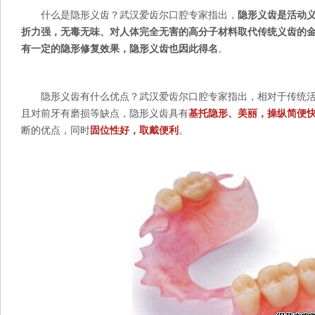
什么是隐形义齿？武汉爱齿尔口腔专家指出，
隐形义齿是活动
折力强，无毒无味、对人体完全无害的高分子材料取代传统义齿的
有一定的隐形修复效果，隐形义齿也因此得名
。
隐形义齿有什么优点？武汉爱齿尔口腔专家指出，相对于传统活
且对前牙有磨损等缺点，隐形义齿具有
基托隐形、美丽，操纵简便
断的优点，同时
固位性好，取戴便利
。