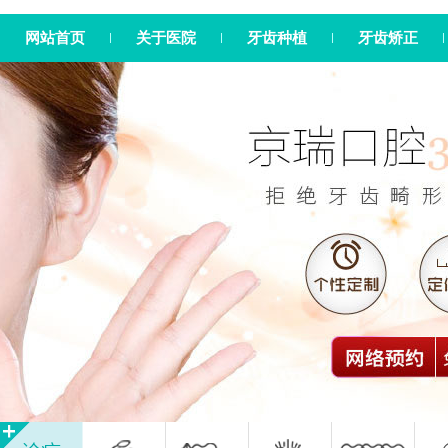
网站首页
关于医院
牙齿种植
牙齿矫正