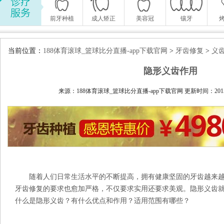
前牙种植
成人矫正
美容冠
镶牙
当前位置：
188体育滚球_篮球比分直播-app下载官网
>
牙齿修复
>
义
隐形义齿作用
来源：188体育滚球_篮球比分直播-app下载官网 更新时间：2015-04
随着人们日常生活水平的不断提高，拥有健康坚固的牙齿越来越
牙齿修复的要求也愈加严格，不仅要求实用还要求美观。隐形义齿
什么是隐形义齿？有什么优点和作用？适用范围有哪些？