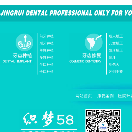
前牙种植
成人矫正
后牙种植
儿童矫正
单颗种植
隐形矫正
多颗种植
暴牙
半口种植
地包天
全口种植
牙列不齐
网站首页
康复案例
医院环